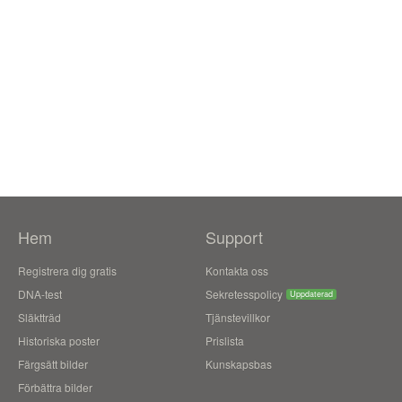
Hem
Support
Registrera dig gratis
Kontakta oss
DNA-test
Sekretesspolicy
Uppdaterad
Släktträd
Tjänstevillkor
Historiska poster
Prislista
Färgsätt bilder
Kunskapsbas
Förbättra bilder