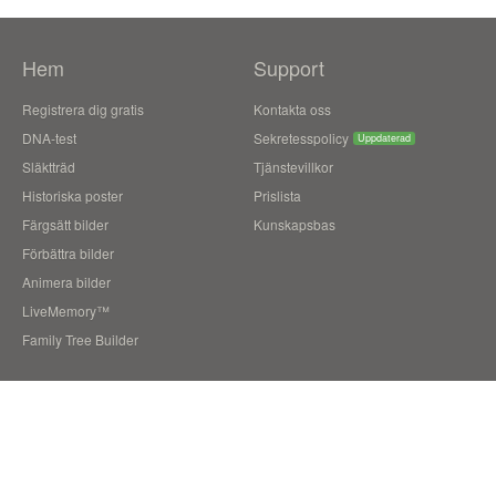
Hem
Support
Registrera dig gratis
Kontakta oss
DNA-test
Sekretesspolicy
Uppdaterad
Släktträd
Tjänstevillkor
Historiska poster
Prislista
Färgsätt bilder
Kunskapsbas
Förbättra bilder
Animera bilder
LiveMemory™
Family Tree Builder
Blogg
Användarberättelser