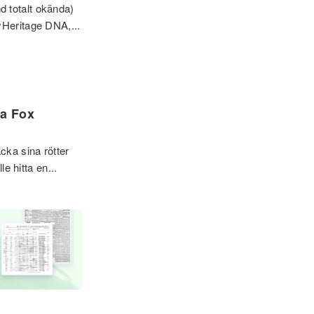
nd totalt okända)
yHeritage DNA,...
ka Fox
cka sina rötter
e hitta en...