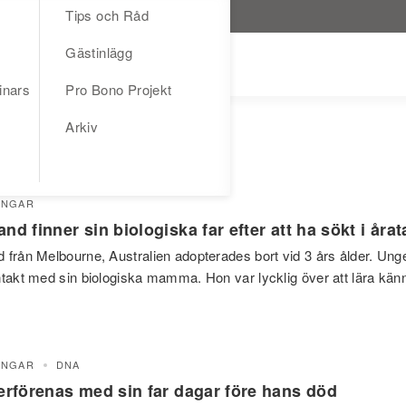
Tips och Råd
Gästinlägg
inars
Pro Bono Projekt
Arkiv
INGAR
nd finner sin biologiska far efter att ha sökt i årat
 från Melbourne, Australien adopterades bort vid 3 års ålder. Ung
ntakt med sin biologiska mamma. Hon var lycklig över att lära känn
INGAR
DNA
terförenas med sin far dagar före hans död