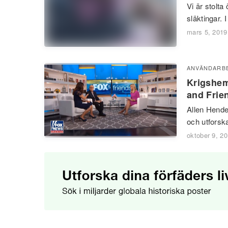
Vi är stolta
släktingar.
mars 5, 2019
ANVÄNDARB
Krigshem
and Frie
Allen Hende
och utforska
oktober 9, 2