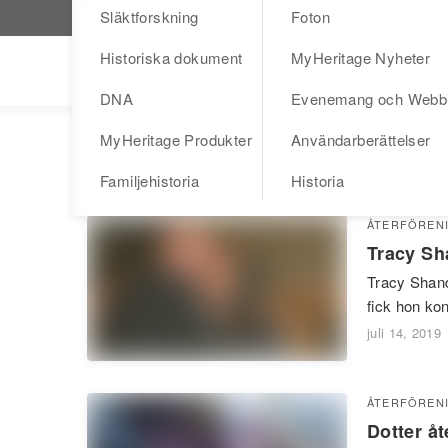
Släktforskning
Foton
Besök MyHeritage.se
Historiska dokument
MyHeritage Nyheter
Blog
DNA
Evenemang och Webb
MyHeritage Produkter
Användarberättelser
familjeåterföreningar
Familjehistoria
Historia
ÅTERFÖREN
Tracy Sha
Tracy Shand
fick hon ko
juli 14, 2019
ÅTERFÖREN
Dotter å