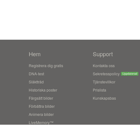
Hem
Support
Registrera dig gratis
Kontakta oss
DNA-test
Sekretesspolicy
Uppdaterad
Släktträd
Tjänstevillkor
Historiska poster
Prislista
Färgsätt bilder
Kunskapsbas
Förbättra bilder
Animera bilder
LiveMemory™
Family Tree Builder