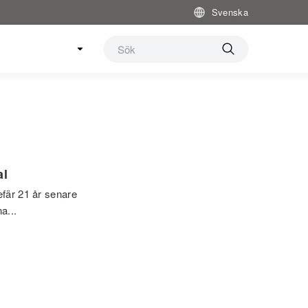
Svenska
al
efär 21 år senare
a...