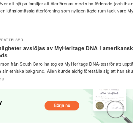
 över att hjälpa familjer att återförenas med sina förlorade (och ibla
 I en känslomässig återförening som nyligen ägde rum tack vare M
ERÄTTELSER
ligheter avslöjas av MyHeritage DNA i amerikans
nds
rson från South Carolina tog ett MyHeritage DNA-test för att upptä
 sin etniska bakgrund. Allen kunde aldrig föreställa sig att han skull
018