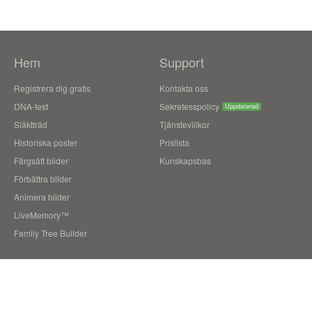
Hem
Support
Registrera dig gratis
Kontakta oss
DNA-test
Sekretesspolicy
Uppdaterad
Släktträd
Tjänstevillkor
Historiska poster
Prislista
Färgsätt bilder
Kunskapsbas
Förbättra bilder
Animera bilder
LiveMemory™
Family Tree Builder
Blogg
Användarberättelser