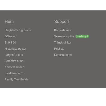
Hem
Support
Registrera dig gratis
Kontakta oss
DNA-test
Sekretesspolicy
Uppdaterad
Släktträd
Tjänstevillkor
Historiska poster
Prislista
Färgsätt bilder
Kunskapsbas
Förbättra bilder
Animera bilder
LiveMemory™
Family Tree Builder
Blogg
Användarberättelser