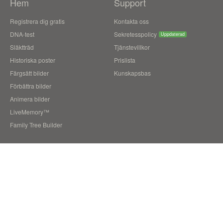
Hem
Support
Registrera dig gratis
Kontakta oss
DNA-test
Sekretesspolicy
Uppdaterad
Släktträd
Tjänstevillkor
Historiska poster
Prislista
Färgsätt bilder
Kunskapsbas
Förbättra bilder
Animera bilder
LiveMemory™
Family Tree Builder
Blogg
Användarberättelser