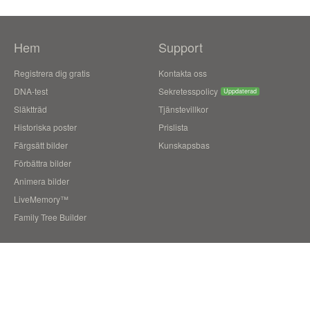
Hem
Support
Registrera dig gratis
Kontakta oss
DNA-test
Sekretesspolicy
Uppdaterad
Släktträd
Tjänstevillkor
Historiska poster
Prislista
Färgsätt bilder
Kunskapsbas
Förbättra bilder
Animera bilder
LiveMemory™
Family Tree Builder
Blogg
Användarberättelser