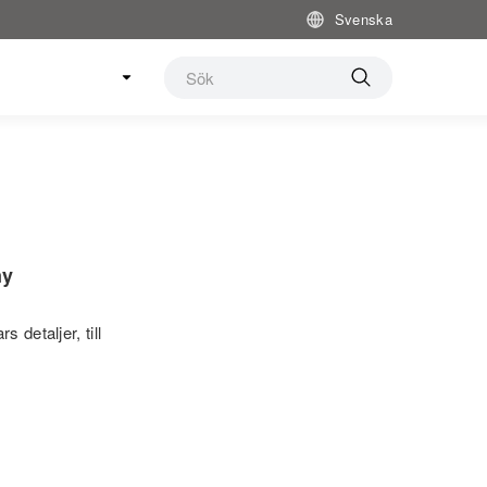
Svenska
ny
 detaljer, till