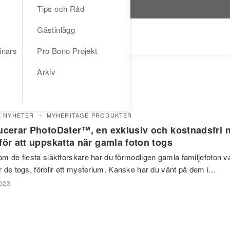
Tips och Råd
Gästinlägg
inars
Pro Bono Projekt
Arkiv
E NYHETER
MYHERITAGE PRODUKTER
ducerar PhotoDater™, en exklusiv och kostnadsfri 
för att uppskatta när gamla foton togs
 de flesta släktforskare har du förmodligen gamla familjefoton vars
 de togs, förblir ett mysterium. Kanske har du vänt på dem i...
2023