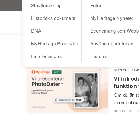
Släktforskning
Foton
Besök MyHeritage.se
Historiska dokument
MyHeritage Nyheter
Blog
DNA
Evenemang och Webb
MyHeritage Produkter
Användarberättelser
PhotoDater™
Familjehistoria
Historia
MYHERITAG
Vi intro
funktion 
Om du är som
exempel när
augusti 20, 