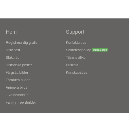
Hem
Support
Registrera dig gratis
Kontakta oss
DNA-test
Sekretesspolicy
Uppdaterad
Släktträd
Tjänstevillkor
Historiska poster
Prislista
Färgsätt bilder
Kunskapsbas
Förbättra bilder
Animera bilder
LiveMemory™
Family Tree Builder
Blogg