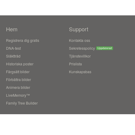
Hem
Support
Registrera dig gratis
Kontakta oss
DNA-test
Sekretesspolicy
Uppdaterad
Släktträd
Tjänstevillkor
Historiska poster
Prislista
Färgsätt bilder
Kunskapsbas
Förbättra bilder
Animera bilder
LiveMemory™
Family Tree Builder
Blogg
Användarberättelser