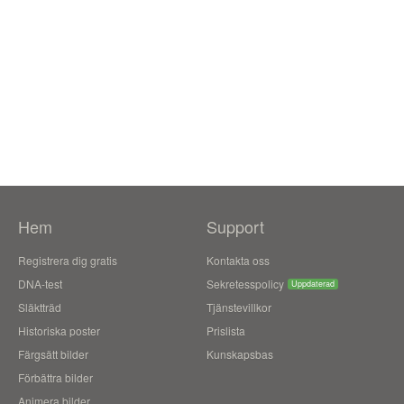
Hem
Support
Registrera dig gratis
Kontakta oss
DNA-test
Sekretesspolicy
Uppdaterad
Släktträd
Tjänstevillkor
Historiska poster
Prislista
Färgsätt bilder
Kunskapsbas
Förbättra bilder
Animera bilder