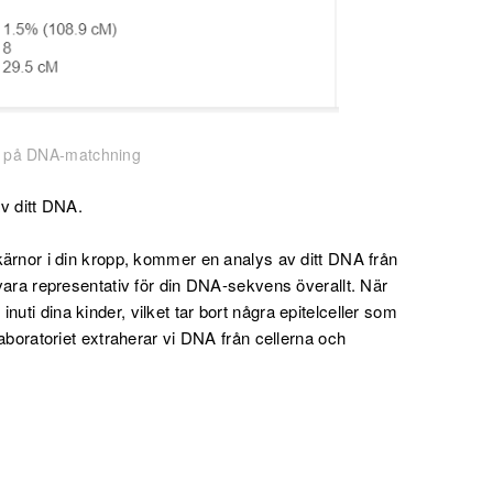
 på DNA-matchning
av ditt DNA.
lkärnor i din kropp, kommer en analys av ditt DNA från
t vara representativ för din DNA-sekvens överallt. När
nuti dina kinder, vilket tar bort några epitelceller som
 laboratoriet extraherar vi DNA från cellerna och