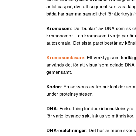
antal baspar, dvs ett segment kan vara lä
båda har samma sannolikhet för återknytni
Kromosom
: De ”buntar” av DNA som skickas
kromosomer – en kromosom i varje par är n
autosomala; Det sista paret består av kö
Kromosomläsare
: Ett verktyg som kartlä
används det för att visualisera delade D
gemensamt.
Kodon
: En sekvens av tre nukleotider som 
under proteinsyntesen.
DNA
: Förkortning för deoxiribonukleinsyr
för varje levande sak, inklusive människor.
DNA-matchningar
: Det här är människor s