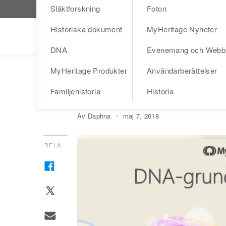
Släktforskning
Foton
Besök MyHeritage.se
Historiska dokument
MyHeritage Nyheter
Blog
DNA
Evenemang och Webb
MyHeritage Produkter
Användarberättelser
DNA
DNA-grunderna: ka
Familjehistoria
Historia
Av Daphna
maj 7, 2018
DELA