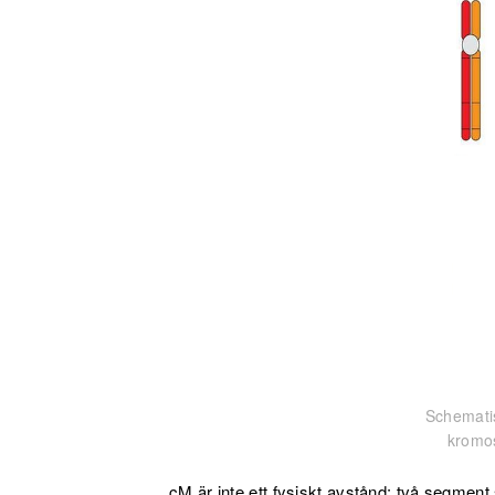
Schematis
kromo
cM är inte ett fysiskt avstånd: två segmen