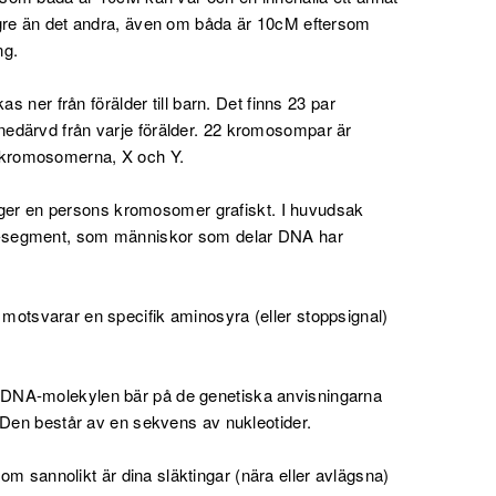
ngre än det andra, även om båda är 10cM eftersom
ng.
 ner från förälder till barn. Det finns 23 par
edärvd från varje förälder. 22 kromosompar är
nskromosomerna, X och Y.
gger en persons kromosomer grafiskt. I huvudsak
NA-segment, som människor som delar DNA har
motsvarar en specifik aminosyra (eller stoppsignal)
a. DNA-molekylen bär på de genetiska anvisningarna
 Den består av en sekvens av nukleotider.
om sannolikt är dina släktingar (nära eller avlägsna)