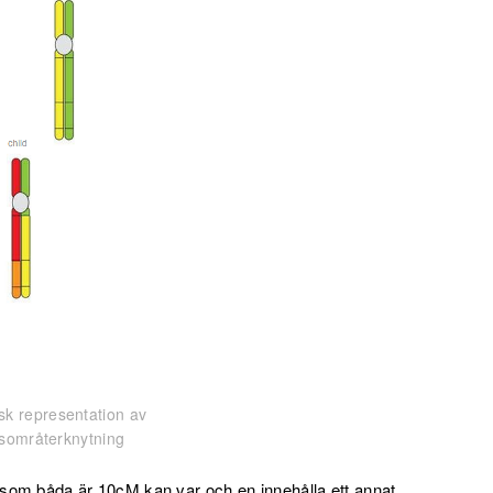
k representation av
sområterknytning
t som båda är 10cM kan var och en innehålla ett annat