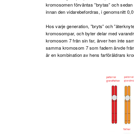
kromosomen förväntas ”brytas” och sedan
innan den vidarebefordras, i genomsnitt 0,0
Hos varje generation, ”bryts” och ”återkny
kromosompar, och byter delar med varandra
kromosom 7 från sin far, ärver hen inte sa
samma kromosom 7 som fadern ärvde från 
är en kombination av hens farföräldrars k