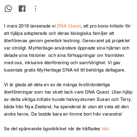
I mars 2018 lanserade vi
DNA Quest
, ett pro bono-initiativ för
att hjälpa adopterade och deras biologiska familjer att
återförenas genom genetisk testning. Gensvaret på projektet
var otroligt. MyHeritage-användare öppnade sina hjärtan och
delade sina historier och sina förhoppningar om framtiden
med oss, inklusive återförening och samhörighet. Vi gav
tusentals gratis MyHeritage DNA-kit till behöriga deltagare.
Vi är glada att dela en av de många livsföränderliga
återföreningar som har skett tack vare DNA Quest. Utan hjälp
av detta viktiga initiativ kunde halvsyskonen Susan och Terry,
båda från Nya Zeeland, ha spenderat år utan att veta att den
andra fanns. De bodde bara en timme bort från varandra!
Se det spännande ögonblicket när de träffades
här
: