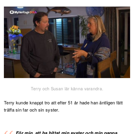
Terry och Susan lär känna varandra.
Terry kunde knappt tro att efter 51 år hade han äntligen fått
träffa sin far och sin syster.
För mig, att ha hittat min syster och min pappa,