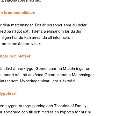
och kromosomläsare
 är dina matchningar. Det är personer som du delar
d på något sätt. I detta webinarium lär du dig
ämligen hur du kan använda all information i
 kromosomläsaren visar.
gar och platser
g är släkt är verktyget Gemensamma Matchningar en
ig ett smart sätt att använda Gemensamma Matchningar
ser som Myheritage hittar i era släktträd.
Hypoteser
 verktygen Autogruppering och Theories of Family
 sorterade och till och med få en hypotes för hur ni