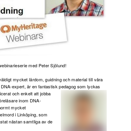
ebinarieserie med Peter Sjölund!
äldigt mycket lärdom, guidning och material till våra
e DNA-expert, är en fantastisk pedagog som
lyckas
icerat och enkelt att jobba
 föreläsare inom DNA-
enormt mycket
belmord i Linköping, som
stat nästan samtliga av de