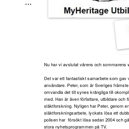
Nu har vi avslutat vårens och sommarens w
Det var ett fantastiskt samarbete som gav v
användare. Peter, som är Sveriges främst
omvandla det till synes krångliga till okompl
med. Han är även författare, utbildare och
släktforskning. Nyligen har Peter, genom 
släktforskningsarbete, lyckats lösa ett dub
polisen har försökt lösa sedan 2004 och gä
stora nyhetsprogrammen på TV.