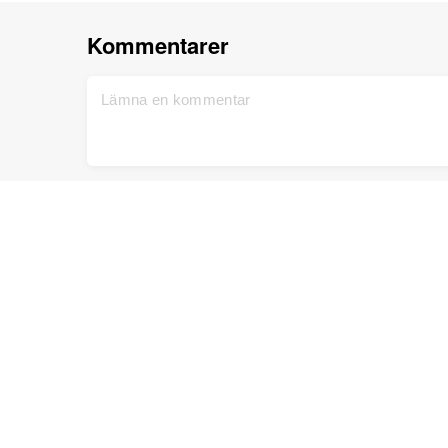
Kommentarer
Yvonne Götesson
augusti 18, 2020
Väldigt intressant. Härstammar från norra Ble
Hem
Support
Registrera dig gratis
Kontakta oss