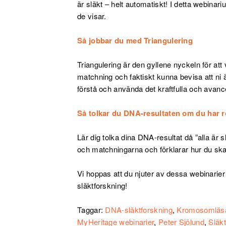
är släkt – helt automatiskt! I detta webina
de visar.
Så jobbar du med Triangulering
Triangulering är den gyllene nyckeln för at
matchning och faktiskt kunna bevisa att ni är
förstå och använda det kraftfulla och avan
Så tolkar du DNA-resultaten om du har röt
Lär dig tolka dina DNA-resultat då ”alla är s
och matchningarna och förklarar hur du ska 
Vi hoppas att du njuter av dessa webinarier 
släktforskning!
Taggar:
DNA-släktforskning
,
Kromosomläs
MyHeritage webinarier
,
Peter Sjölund
,
Släk