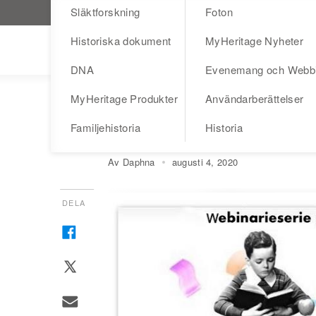
Släktforskning
Foton
Besök MyHeritage.se
Historiska dokument
MyHeritage Nyheter
Blog
DNA
Evenemang och Webb
MyHeritage Produkter
Användarberättelser
DNA
EVENEMANG OCH WEBBINARS
Webinarserie med 
Familjehistoria
Historia
Av Daphna
augusti 4, 2020
DELA