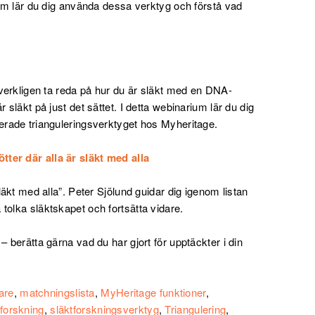
rium lär du dig använda dessa verktyg och förstå vad
t verkligen ta reda på hur du är släkt med en DNA-
 släkt på just det sättet. I detta webinarium lär du dig
cerade trianguleringsverktyget hos Myheritage.
ter där alla är släkt med alla
läkt med alla”. Peter Sjölund guidar dig igenom listan
tolka släktskapet och fortsätta vidare.
– berätta gärna vad du har gjort för upptäckter i din
are
,
matchningslista
,
MyHeritage funktioner
,
tforskning
,
släktforskningsverktyg
,
Triangulering
,