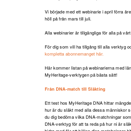
Vi började med ett webinarie i april förra år
höll på från mars till juli.
Alla webinarier är tillgängliga för alla på vår
För dig som vill ha tillgång till alla verkty
kompletta abonnemanget här.
Här kommer listan på webinarierna med länkar
MyHeritage-verktygen på bästa sätt!
Från DNA-match till Släkting
Ett test hos MyHeritage DNA hittar mängder
hur är du släkt med alla dessa människor so
du dig bedöma vilka DNA-matchningar som 
DNA-verktyg för att ta reda på hur ni är slä
bidra med för att hjälpa dina matchningar hi