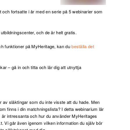
et och fortsatte i år med en serie på 5 webinarier som
t utbildningscenter, och de är helt gratis.
g och funktioner på MyHeritage, kan du
beställa det
 – gå in och titta och lär dig att utnyttja
 av släktingar som du inte visste att du hade. Men
m finns i din matchningslista? I detta webinarium lär
är intressanta och hur du använder MyHeritages
kt. Vi går även igenom vilken information du själv bör
tta släktskapet med dig.