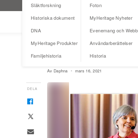
Släktforskning
Foton
Besök MyHeritage.se
Historiska dokument
MyHeritage Nyheter
Blog
DNA
Evenemang och Webb
MyHeritage Produkter
Användarberättelser
EVENEMANG OCH WEBBINARS
Workshop om MyHe
Familjehistoria
Historia
Av Daphna
mars 16, 2021
DELA