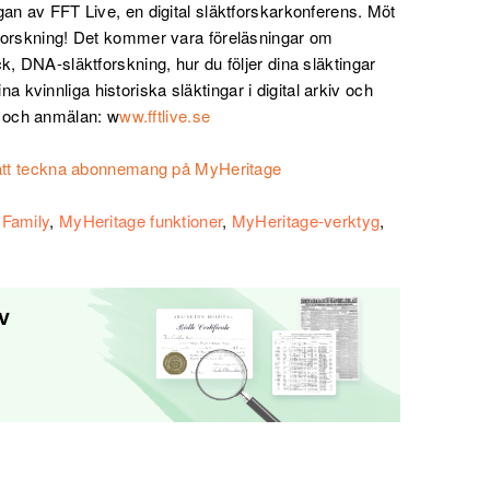
an av FFT Live, en digital släktforskarkonferens. Möt
tforskning! Det kommer vara föreläsningar om
k, DNA-släktforskning, hur du följer dina släktingar
dina kvinnliga historiska släktingar i digital arkiv och
 och anmälan: w
ww.fftlive.se
ör att teckna abonnemang på MyHeritage
 Family
,
MyHeritage funktioner
,
MyHeritage-verktyg
,