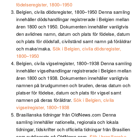
födelseregister, 1800–1950
Belgien, civila dödsregister, 1800–1950
Denna samling
innehåller dödshandlingar registrerade i Belgien mellan
åren 1800 och 1950. Dokumenten innehåller vanligtvis
den avlidnes namn, datum och plats för födelse, datum
och plats för dödsfall, civilstånd samt namn på föräldrar
och make/maka.
Sök i Belgien, civila dödsregister,
1800–1950
Belgien, civila vigselregister, 1800–1938
Denna samling
innehåller vigselhandlingar registrerade i Belgien mellan
åren 1800 och 1938. Dokumenten innehåller vanligtvis
namnen på brudgummen och bruden, deras datum och
platser för födelse, datum och plats för vigsel samt
namnen på deras föräldrar.
Sök i Belgien, civila
vigselregister, 1800–1938
Brasilianska tidningar från OldNews.com
Denna
samling innehåller nationella, regionala och lokala
tidningar, tidskrifter och officiella tidningar från Brasilien
som publicerats på OldNews.com.
Sök i brasilianske