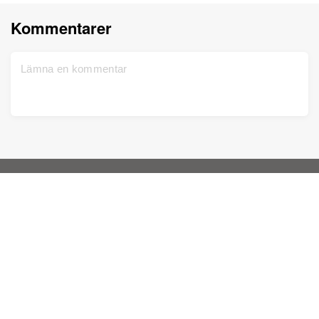
Kommentarer
Hem
Support
Registrera dig gratis
Kontakta oss
DNA-test
Sekretesspolicy
Uppdaterad
Släktträd
Tjänstevillkor
Historiska poster
Prislista
Färgsätt bilder
Kunskapsbas
Förbättra bilder