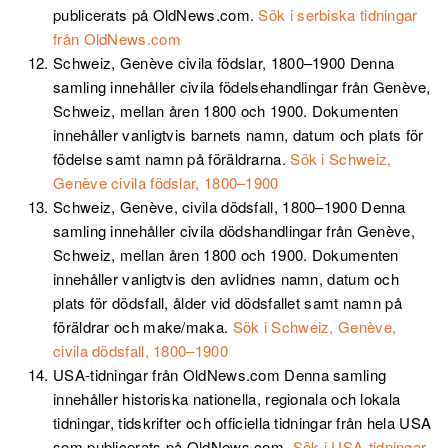
publicerats på OldNews.com.
Sök i serbiska tidningar
från OldNews.com
Schweiz, Genève civila födslar, 1800–1900
Denna
samling innehåller civila födelsehandlingar från Genève,
Schweiz, mellan åren 1800 och 1900. Dokumenten
innehåller vanligtvis barnets namn, datum och plats för
födelse samt namn på föräldrarna.
Sök i Schweiz,
Genève civila födslar, 1800–1900
Schweiz, Genève, civila dödsfall, 1800–1900
Denna
samling innehåller civila dödshandlingar från Genève,
Schweiz, mellan åren 1800 och 1900. Dokumenten
innehåller vanligtvis den avlidnes namn, datum och
plats för dödsfall, ålder vid dödsfallet samt namn på
föräldrar och make/maka.
Sök i Schweiz, Genève,
civila dödsfall, 1800–1900
USA-tidningar från OldNews.com
Denna samling
innehåller historiska nationella, regionala och lokala
tidningar, tidskrifter och officiella tidningar från hela USA
som publicerats på OldNews.com.
Sök i USA-tidningar