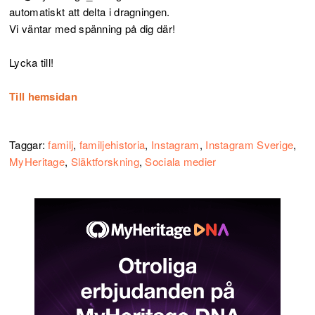
automatiskt att delta i dragningen.
Vi väntar med spänning på dig där!
Lycka till!
Till hemsidan
Taggar:
familj
,
familjehistoria
,
Instagram
,
Instagram Sverige
,
MyHeritage
,
Släktforskning
,
Sociala medier