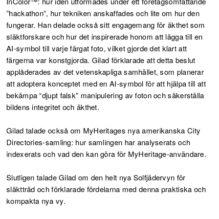
InColor™: hur idén utformades under ett företagsomfattande
”hackathon”, hur tekniken anskaffades och lite om hur den
fungerar. Han delade också sitt engagemang för äkthet som
släktforskare och hur det inspirerade honom att lägga till en
AI-symbol till varje färgat foto, vilket gjorde det klart att
färgerna var konstgjorda. Gilad förklarade att detta beslut
applåderades av det vetenskapliga samhället, som planerar
att adoptera konceptet med en AI-symbol för att hjälpa till att
bekämpa “djupt falsk” manipulering av foton och säkerställa
bildens integritet och äkthet.
Gilad talade också om MyHeritages nya amerikanska City
Directories-samling: hur samlingen har analyserats och
indexerats och vad den kan göra för MyHeritage-användare.
Slutligen talade Gilad om den helt nya Solfjädervyn för
släktträd och förklarade fördelarna med denna praktiska och
kompakta nya vy.