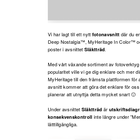
Vi har lagt till ett nytt
fotonavsnitt
där du en
Deep Nostalgia™, MyHeritage In Color™ och
poster i avsnittet
Släktträd
.
Med vårt växande sortiment av fotoverkt
popularitet ville vi ge dig enklare och mer di
MyHeritage till den främsta plattformen för a
avsnitt kommer att göra det enklare för oss a
planerar att utnyttja detta mycket snart 🙂
Under avsnittet
Släktträd
är
utskriftsdia
konsekvenskontroll
inte längre under ”Mer
lätttillgängliga.