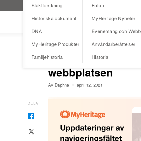
Släktforskning
Foton
Besök MyHeritage.se
Historiska dokument
MyHeritage Nyheter
Blog
DNA
Evenemang och Webb
MyHeritage Produkter
Användarberättelser
FAMILJEHISTORIA
MYHERITAGE PRODUKT
Uppdateringar av 
Familjehistoria
Historia
webbplatsen
Av Daphna
april 12, 2021
DELA