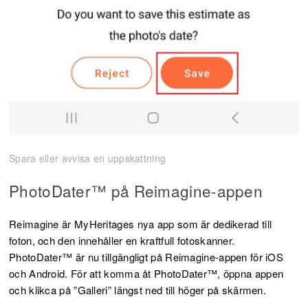
Spara eller avvisa en uppskattning
PhotoDater™ på Reimagine-appen
Reimagine är MyHeritages nya app som är dedikerad till
foton, och den innehåller en kraftfull fotoskanner.
PhotoDater™ är nu tillgängligt på Reimagine-appen för iOS
och Android. För att komma åt PhotoDater™, öppna appen
och klikca på ”Galleri” längst ned till höger på skärmen.