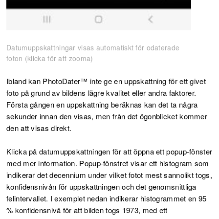
Datumuppskattningar visas automatiskt för odaterade
foton (klicka för att zooma)
Ibland kan PhotoDater™ inte ge en uppskattning för ett givet
foto på grund av bildens lägre kvalitet eller andra faktorer.
Första gången en uppskattning beräknas kan det ta några
sekunder innan den visas, men från det ögonblicket kommer
den att visas direkt.
Klicka på datumuppskattningen för att öppna ett popup-fönster
med mer information. Popup-fönstret visar ett histogram som
indikerar det decennium under vilket fotot mest sannolikt togs,
konfidensnivån för uppskattningen och det genomsnittliga
felintervallet. I exemplet nedan indikerar histogrammet en 95
% konfidensnivå för att bilden togs 1973, med ett