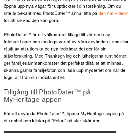
öppna upp nya vägar för upptäckter i din forskning. Om du
inte är bekant med PhotoDater™ ännu, titta på
den här videon
för att se vad den kan göra.
PhotoDater™ är ett välkommet tillägg till vår serie av
fotofunktioner och mottogs varmt av våra användare, som har
njutit av att utforska de nya ledtrådar det ger för sin
släktforskning. Med Thanksgiving och julhelgerna runt hörnet,
ger familjesammankomster det perfekta tillfället att minnas,
skanna gamla familjefoton och låsa upp mysteriet om när de
togs, allt från din mobila enhet.
Tillgång till PhotoDater™ på
MyHeritage-appen
För att använda PhotoDater™, öppna MyHeritage-appen på
din enhet och klicka på ”Foton” på startskärmen.