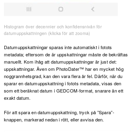
Histogram över decennier och konfidensnivån för
datumuppskattningen (klicka för att zooma)
Datumuppskattningar sparas inte automatiskt i fotots
metadata; eftersom de är uppskattningar måste de bekräftas
manuellt. Kom ihåg att datumuppskattningar är just det:
uppskattningar. Även om PhotoDater™ har en mycket hög
noggrannhetsgrad, kan den vara flera år fel. Därför, när du
sparar en datumuppskattning i fotots metadata, visas den
som ett beräknat datum i GEDCOM-format, snarare än ett
exakt datum.
För att spara en datumuppskattning, tryck på ”Spara”-
knappen, markerad nedan i rött, eller avvisa den.