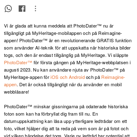
Vi är glada att kunna meddela att PhotoDater™ nu är
tillgängligt på MyHeritage-mobilappen och på Reimagine-
appen! PhotoDater™ är en revolutionerande GRATIS funktion
som använder AI-teknik för att uppskatta när historiska bilder
togs, och den är endast tillgänglig på MyHeritage. Vi släppte
PhotoDater™
för första gången på MyHeritage-webbplatsen i
augusti 2023. Nu kan användare njuta av PhotoDater™ på
MyHeritage-appen för
iOS och Android
och på
Reimagine-
appen
. Det är också tillgängligt när du använder en mobil
webbläsare!
PhotoDater™ minskar gissningarna på odaterade historiska
foton som kan ha förbryllat dig fram till nu. En
datumuppskattning kan låsa upp ytterligare ledtrådar om ett
foto, vilket hjälper dig att ta reda på vem som är på fotot och
vid vilken händelse det togs. Varje ny ledtråd har potential att