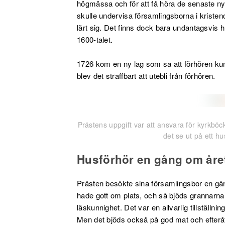
högmässa och för att få höra de senaste ny
skulle undervisa församlingsborna i krist
lärt sig. Det finns dock bara undantagsvis 
1600-talet.
1726 kom en ny lag som sa att förhören kun
blev det straffbart att utebli från förhören.
Prästens uppgift var att ansvara för kyrkböc
det se ut på ett h
Husförhör en gång om åre
Prästen besökte sina församlingsbor en g
hade gott om plats, och så bjöds grannar
läskunnighet. Det var en allvarlig tillställni
Men det bjöds också på god mat och efteråt