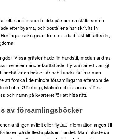
drar eller andra som bodde på samma ställe ser du
 efter byarna, och boställena har skrivits in
eritages sökregister kommer du direkt till rätt sida,
ngderna.
ängder. Vissa präster hade fin handstil, medan andras
a mer eller mindre kortfattade. Fyra år är ett vanligt
innehåller en bok ett år och i andra fall har man
are att forska i de mindre församlingarna eftersom de
i Stockholm, Göteborg, Malmö och de andra större
s och namn på kvarteret för att hitta rätt.
es av församlingsböcker
en antingen avlidit eller flyttat. Information anges till
hören på de flesta platser i landet. Man införde då