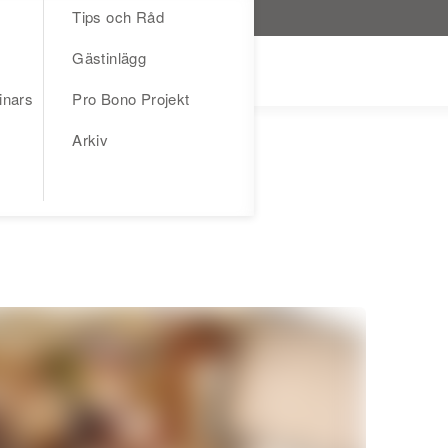
Tips och Råd
Gästinlägg
inars
Pro Bono Projekt
Arkiv
källan för