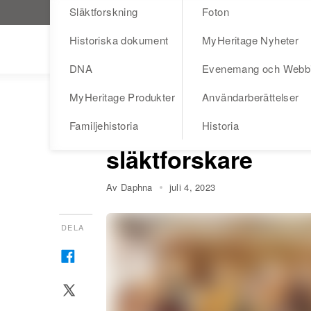
Släktforskning
Foton
Besök MyHeritage.se
Historiska dokument
MyHeritage Nyheter
Blog
DNA
Evenemang och Webb
MyHeritage Produkter
Användarberättelser
HISTORIA
Husförhör – bästa 
Familjehistoria
Historia
släktforskare
Av Daphna
juli 4, 2023
DELA