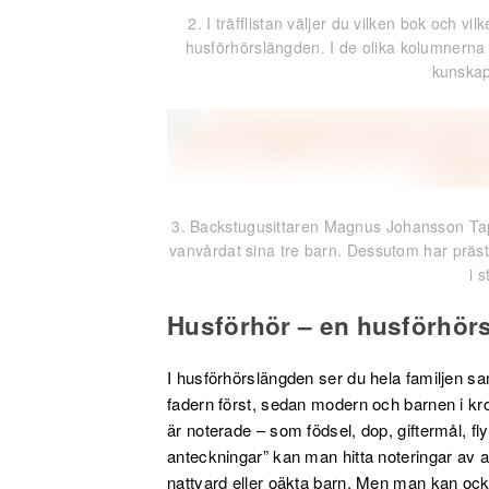
2. I träfflistan väljer du vilken bok och vi
husförhörslängden. I de olika kolumnerna f
kunska
3. Backstugusittaren Magnus Johansson Tapp
vanvårdat sina tre barn. Dessutom har präste
i 
Husförhör – en husförhör
I husförhörslängden ser du hela familjen s
fadern först, sedan modern och barnen i kro
är noterade – som födsel, dop, giftermål, fl
anteckningar” kan man hitta noteringar av al
nattvard eller oäkta barn. Men man kan också