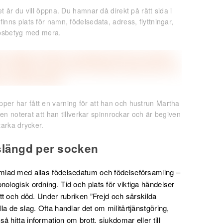
lket år du vill öppna. Du hamnar då direkt på rätt sida i
inns plats för namn, födelsedata, adress, flyttningar,
psbetyg med mera.
er har fått en varning för att han och hustrun Martha
n noterat att han tillverkar spinnrockar och är begiven
starka drycker.
slängd per socken
amlad med allas födelsedatum och födelseförsamling –
nologisk ordning. Tid och plats för viktiga händelser
ytt och död. Under rubriken ”Frejd och särskilda
la de slag. Ofta handlar det om militärtjänstgöring,
 hitta information om brott, sjukdomar eller till