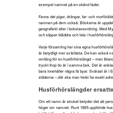
exempel namnet på en okänd fader.
Fanns det pigor, drängar, far- och morföräl
namnen på dem också. Böckerna är uppdelade
geografiskt eller i bokstavsordning. Med MyH
och slipper bläddra och leta i husförhörslä
Varje församling har sina egna husförhörsl
är betydligt mer svårlästa. De kan också var
omfång för en husförhörslängd – men ibland 
tryckt ihop tio år i samma bok. Det är enkl
bara innehåller några få byar. Svårast är 
städerna – där ska man helst ha exakt adres
Husförhörslängder ersatt
Om ett namn är struket betyder det att person
höger om namnet. Runt 1895 upphörde husför