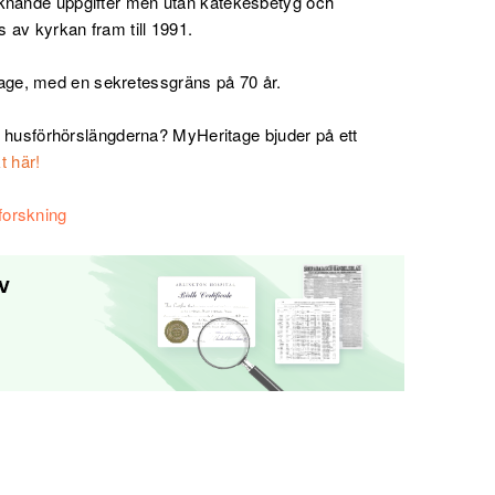
liknande uppgifter men utan katekesbetyg och
 av kyrkan fram till 1991.
age, med en sekretessgräns på 70 år.
r i husförhörslängderna? MyHeritage bjuder på ett
t här!
forskning