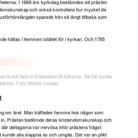
heterna. I 1686 års kyrkolag bestämdes att prästen
endomskunskap och också kontrollera hur mycket de
husförhörslängder sparade från så långt tillbaka som
de hållas i hemmen istället för i kyrkan. Och 1765
kerna och lära ut kristendom till byborna. Så här kunde
usförhör. Foto: Malmö museer.
t
ång om året. Man träffades hemma hos någon som
na in. Prästen bedömde deras kristendomskunskap och
ng där deltagarna var nervösa inför prästens frågor.
 kunde alla slappna av och umgås. Det var en plikt