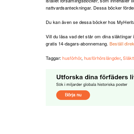
istället
församlingsböcker
, som innehåller 
nattvardsanteckningar. Dessa böcker fördes
Du kan även se dessa böcker hos MyHerit
Vill du läsa vad det står om dina släktinga
gratis 14-dagars-abonnemang.
Beställ direk
Taggar:
husförhör
,
husförhörslängder
,
Släkt