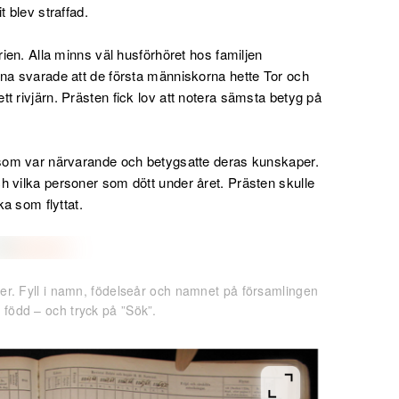
t blev straffad.
rien. Alla minns väl husförhöret hos familjen
ina svarade att de första människorna hette Tor och
t rivjärn. Prästen fick lov att notera sämsta betyg på
 som var närvarande och betygsatte deras kunskaper.
h vilka personer som dött under året. Prästen skulle
ka som flyttat.
ster. Fyll i namn, födelseår och namnet på församlingen
 född – och tryck på ”Sök”.