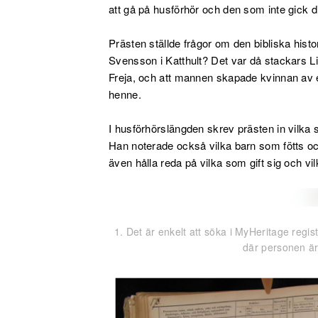
att gå på husförhör och den som inte gick di
Prästen ställde frågor om den bibliska histo
Svensson i Katthult? Det var då stackars L
Freja, och att mannen skapade kvinnan av et
henne.
I husförhörslängden skrev prästen in vilka
Han noterade också vilka barn som fötts oc
även hålla reda på vilka som gift sig och vil
1. Det är enkelt att söka i MyHeritage regi
där personen är