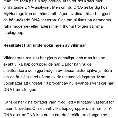
man inte reda på sin haplogrupp, utan för det krävs mer
omfattande DNA-analyser. Men om du DNA-testar dig hos
MyHeritage kan det hända att någon av dina träffar har gjort
de här utökade DNA-testerna. Och om ni finns på varandras
raka möderne- eller faderslinjer tillhör ni troligen samma
haplogrupp.
Resultatet från undersökningen av vikingar
Vikingarnas resultat har gjorts offentliga, och man kan se
exakt vilka haplogrupper de har. Därför kan nu de
släktforskare som gjort någon av dessa tester själva jämföra
om de är släkt med någon av de testade vikingarna. Man
uppskattar att ungefär 10 procent av nu levande svenskar har
DNA från vikingar.
Kanske har dina förfäder varit med i ett vikingatåg västerut för
tusen år sedan. Om du vet vilka haplogrupper du tillhör för Y-
DNA eller mtDNA kan du se om du är släkt med någon av