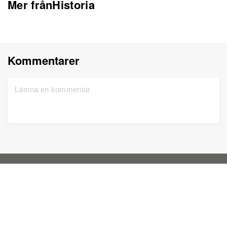
Mer frånHistoria
Kommentarer
Hem
Support
Registrera dig gratis
Kontakta oss
DNA-test
Sekretesspolicy
Uppdaterad
Släktträd
Tjänstevillkor