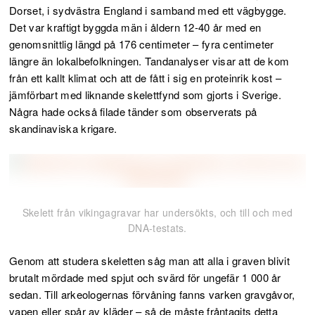
Dorset, i sydvästra England i samband med ett vägbygge.
Det var kraftigt byggda män i åldern 12-40 år med en
genomsnittlig längd på 176 centimeter – fyra centimeter
längre än lokalbefolkningen. Tandanalyser visar att de kom
från ett kallt klimat och att de fått i sig en proteinrik kost –
jämförbart med liknande skelettfynd som gjorts i Sverige.
Några hade också filade tänder som observerats på
skandinaviska krigare.
Skelett från vikingagravar har undersökts, och till och med
DNA-testats.
Genom att studera skeletten såg man att alla i graven blivit
brutalt mördade med spjut och svärd för ungefär 1 000 år
sedan. Till arkeologernas förvåning fanns varken gravgåvor,
vapen eller spår av kläder – så de måste fråntagits detta