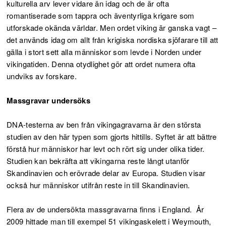
kulturella arv lever vidare än idag och de är ofta
romantiserade som tappra och äventyrliga krigare som
utforskade okända världar. Men ordet viking är ganska vagt –
det används idag om allt från krigiska nordiska sjöfarare till att
gälla i stort sett alla människor som levde i Norden under
vikingatiden. Denna otydlighet gör att ordet numera ofta
undviks av forskare.
Massgravar undersöks
DNA-testerna av ben från vikingagravarna är den största
studien av den här typen som gjorts hittills. Syftet är att bättre
förstå hur människor har levt och rört sig under olika tider.
Studien kan bekräfta att vikingarna reste långt utanför
Skandinavien och erövrade delar av Europa. Studien visar
också hur människor utifrån reste in till Skandinavien.
Flera av de undersökta massgravarna finns i England. År
2009 hittade man till exempel 51 vikingaskelett i Weymouth,