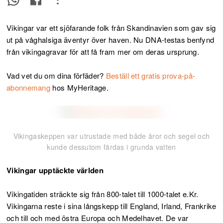
Vikingar var ett sjöfarande folk från Skandinavien som gav sig
ut på våghalsiga äventyr över haven. Nu DNA-testas benfynd
från vikingagravar för att få fram mer om deras ursprung.
Vad vet du om dina förfäder?
Beställ ett gratis prova-på-
abonnemang
hos MyHeritage.
Vikingaskeppen var utrustade med både åror och segel och
kunde dessutom färdas i grunda vatten
Vikingar upptäckte världen
Vikingatiden sträckte sig från 800-talet till 1000-talet e.Kr.
Vikingarna reste i sina långskepp till England, Irland, Frankrike
och till och med östra Europa och Medelhavet. De var