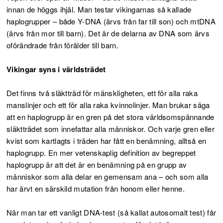
innan de höggs ihjäl. Man testar vikingarnas så kallade
haplogrupper – både Y-DNA (ärvs från far till son) och mtDNA
(ärvs från mor till barn). Det är de delarna av DNA som ärvs
oförändrade från förälder till barn.
Vikingar syns i världsträdet
Det finns två släktträd för mänskligheten, ett för alla raka
manslinjer och ett för alla raka kvinnolinjer. Man brukar säga
att en haplogrupp är en gren på det stora världsomspännande
släktträdet som innefattar alla människor. Och varje gren eller
kvist som kartlagts i träden har fått en benämning, alltså en
haplogrupp. En mer vetenskaplig definition av begreppet
haplogrupp är att det är en benämning på en grupp av
människor som alla delar en gemensam ana – och som alla
har ärvt en särskild mutation från honom eller henne.
När man tar ett vanligt DNA-test (så kallat autosomalt test) får