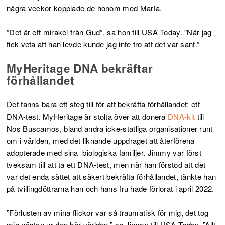
några veckor kopplade de honom med María.
”Det är ett mirakel från Gud”, sa hon till USA Today. ”När jag
fick veta att han levde kunde jag inte tro att det var sant.”
MyHeritage DNA bekräftar
förhållandet
Det fanns bara ett steg till för att bekräfta förhållandet: ett
DNA-test. MyHeritage är stolta över att donera
DNA-kit
till
Nos Buscamos, bland andra icke-statliga organisationer runt
om i världen, med det liknande uppdraget att återförena
adopterade med sina biologiska familjer. Jimmy var först
tveksam till att ta ett DNA-test, men när han förstod att det
var det enda sättet att säkert bekräfta förhållandet, tänkte han
på tvillingdöttrarna han och hans fru hade förlorat i april 2022.
”Förlusten av mina flickor var så traumatisk för mig, det tog
mig nästan ur den här världen,” sa Jimmy till USA Today. ”Allt