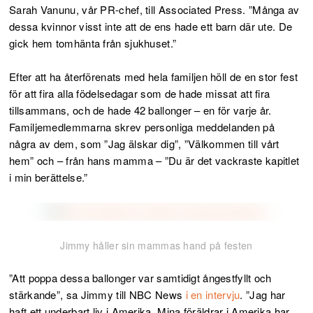
Sarah Vanunu, vår PR-chef, till Associated Press. ”Många av
dessa kvinnor visst inte att de ens hade ett barn där ute. De
gick hem tomhänta från sjukhuset.”
Efter att ha återförenats med hela familjen höll de en stor fest
för att fira alla födelsedagar som de hade missat att fira
tillsammans, och de hade 42 ballonger – en för varje år.
Familjemedlemmarna skrev personliga meddelanden på
några av dem, som ”Jag älskar dig”, ”Välkommen till vårt
hem” och – från hans mamma – ”Du är det vackraste kapitlet
i min berättelse.”
Jimmy håller sin mammas hand på festen
”Att poppa dessa ballonger var samtidigt ångestfyllt och
stärkande”, sa Jimmy till NBC News
i en intervju
. ”Jag har
haft ett underbart liv i Amerika. Mina föräldrar i Amerika har