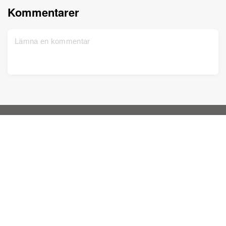
Kommentarer
Hem
Support
Registrera dig gratis
Kontakta oss
DNA-test
Sekretesspolicy
Uppdaterad
Släktträd
Tjänstevillkor
Historiska poster
Prislista
Färgsätt bilder
Kunskapsbas
Förbättra bilder
Animera bilder