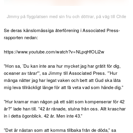
Jimmy på flygplatsen med sin fru och döttrar, på väg till Chile
Se deras känslomässiga återförening i Associated Press-
rapporten nedan:
https://www.youtube.com/watch?v=NLpqHfOLi2w
”Hon sa, ’Du kan inte ana hur mycket jag har gråtit för dig,
oceaner av tårar'”, sa Jimmy till Associated Press. ”’Hur
många nätter jag har legat vaken och bett att Gud ska låta
mig leva tillräckligt länge för att få veta vad som hände dig.”
”Hur kramar man någon på ett sätt som kompenserar för 42
år?” lade han till. ”42 år rånade, stulna från oss. Allt kraschar
in i detta ögonblick. 42 år. Men inte 43.”
”Det är nästan som att komma tillbaka från de döda,” sa