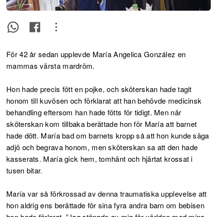
För 42 år sedan upplevde María Angelica González en
mammas värsta mardröm.
Hon hade precis fött en pojke, och sköterskan hade tagit
honom till kuvösen och förklarat att han behövde medicinsk
behandling eftersom han hade fötts för tidigt. Men när
sköterskan kom tillbaka berättade hon för María att barnet
hade dött. María bad om barnets kropp så att hon kunde säga
adjö och begrava honom, men sköterskan sa att den hade
kasserats. María gick hem, tomhänt och hjärtat krossat i
tusen bitar.
María var så förkrossad av denna traumatiska upplevelse att
hon aldrig ens berättade för sina fyra andra barn om bebisen
hon hade förlorat. ”Jag stängde av mig för världen med mina