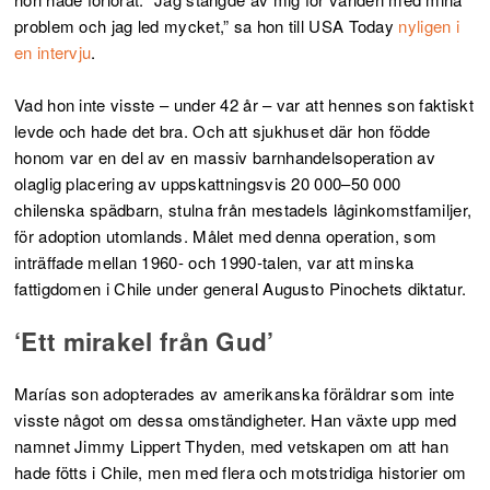
problem och jag led mycket,” sa hon till USA Today
nyligen i
en intervju
.
Vad hon inte visste – under 42 år – var att hennes son faktiskt
levde och hade det bra. Och att sjukhuset där hon födde
honom var en del av en massiv barnhandelsoperation av
olaglig placering av uppskattningsvis 20 000–50 000
chilenska spädbarn, stulna från mestadels låginkomstfamiljer,
för adoption utomlands. Målet med denna operation, som
inträffade mellan 1960- och 1990-talen, var att minska
fattigdomen i Chile under general Augusto Pinochets diktatur.
‘Ett mirakel från Gud’
Marías son adopterades av amerikanska föräldrar som inte
visste något om dessa omständigheter. Han växte upp med
namnet Jimmy Lippert Thyden, med vetskapen om att han
hade fötts i Chile, men med flera och motstridiga historier om