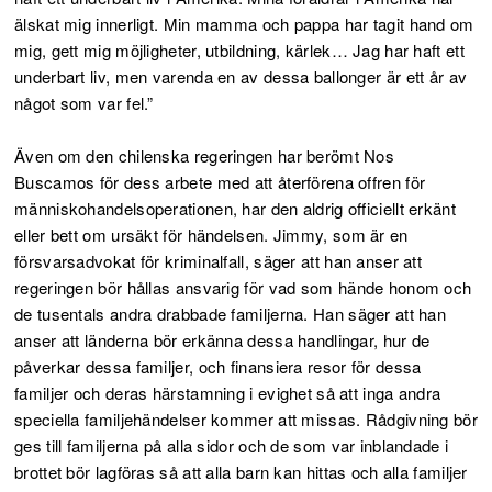
älskat mig innerligt. Min mamma och pappa har tagit hand om
mig, gett mig möjligheter, utbildning, kärlek… Jag har haft ett
underbart liv, men varenda en av dessa ballonger är ett år av
något som var fel.”
Även om den chilenska regeringen har berömt Nos
Buscamos för dess arbete med att återförena offren för
människohandelsoperationen, har den aldrig officiellt erkänt
eller bett om ursäkt för händelsen. Jimmy, som är en
försvarsadvokat för kriminalfall, säger att han anser att
regeringen bör hållas ansvarig för vad som hände honom och
de tusentals andra drabbade familjerna. Han säger att han
anser att länderna bör erkänna dessa handlingar, hur de
påverkar dessa familjer, och finansiera resor för dessa
familjer och deras härstamning i evighet så att inga andra
speciella familjehändelser kommer att missas. Rådgivning bör
ges till familjerna på alla sidor och de som var inblandade i
brottet bör lagföras så att alla barn kan hittas och alla familjer